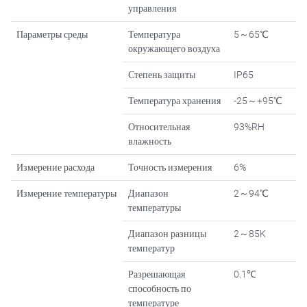
управления
Параметры среды
Температура
5～65℃
окружающего воздуха
Степень защиты
IP65
IP
Температура хранения
-25～+95℃
Относительная
93%RH
влажность
Измерение расхода
Точность измерения
6%
Измерение температуры
Диапазон
2～94℃
температуры
Диапазон разницы
2～85K
температур
Разрешающая
0.1℃
способность по
температуре