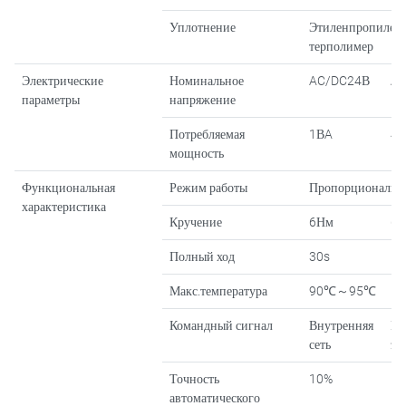
Уплотнение
Этиленпропилен
терполимер
Электрические
Номинальное
AC/DC24В
A
параметры
напряжение
Потребляемая
1ВA
4.
мощность
Функциональная
Режим работы
Пропорциональн
характеристика
Кручение
6Нм
6Н
Полный ход
30s
12
Макс.температура
90℃～95℃
Командный сигнал
Внутренняя
Вх
сеть
эл
Точность
10%
автоматического