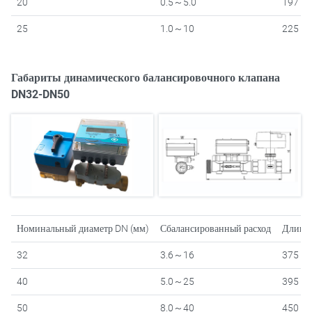
20
0.5～5.0
197
25
1.0～10
225
Габариты динамического балансировочного клапана
DN32-DN50
Номинальный диаметр DN (мм)
Сбалансированный расход
Длина 
32
3.6～16
375
40
5.0～25
395
50
8.0～40
450