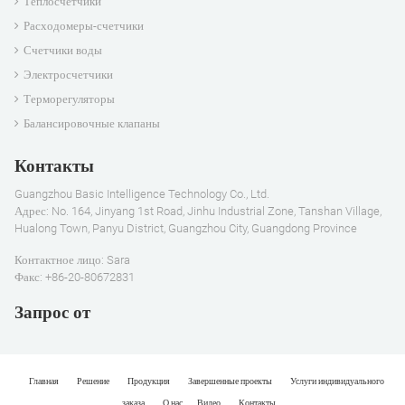
Теплосчетчики
Расходомеры-счетчики
Счетчики воды
Электросчетчики
Терморегуляторы
Балансировочные клапаны
Контакты
Guangzhou Basic Intelligence Technology Co., Ltd.
Адрес: No. 164, Jinyang 1st Road, Jinhu Industrial Zone, Tanshan Village,
Hualong Town, Panyu District, Guangzhou City, Guangdong Province
Контактное лицо: Sara
Факс: +86-20-80672831
Запрос от
Главная
Решение
Продукция
Завершенные проекты
Услуги индивидуального
заказа
О нас
Видео
Контакты