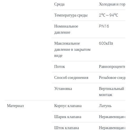
Среда
Холодная и горяч
Температура среды
2℃～94℃
Номинальное
PN16
давление
Максимальное
600кПa
давление в закрытом
виде
Поток
Равнопроцентны
Способ соединения
Резьбовое соедин
Установка
Вертикальный ил
монтаж
Материал
Корпус клапана
Латунь
Шарик клапана
Нержавеющая ста
Шток клапана
Нержавеющая ста