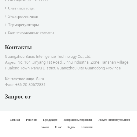
Счетчики воды
Электросчетчики
Терморегуляторы
Балансировочные клапаны
Контакты
Guangzhou Basic Intelligence Technology Co., Ltd.
Адрес: No. 164, Jinyang 1st Road, Jinhu Industrial Zone, Tanshan Village,
Hualong Town, Panyu District, Guangzhou City, Guangdong Province
Контактное лицо: Sara
Факс: +86-20-80672831
Запрос от
Главная
Решение
Продукция
Завершенные проекты
Услуги индивидуального
заказа
О нас
Видео
Контакты